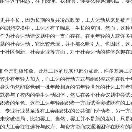
耐住这个困惑，往下阅读。我相信，你要么会逐渐明白，要
史并不长，因为长期的反共冷战政策，工人运动从来是被严
的剧烈变换中，工运才有了喘息、生长的空间。然而，这种
作为社会运动诸议题中的一支而存在。在更年轻的人或许多
题的社会运动，它比较老派，并不那么吸引人。也因此，这
于社区创新、社会企业等方面，对于社会运动的整体兴趣在
并非全是刻板印象。此地工运的现实也部分如此，许多基层工
较少有年轻人加入，而工运的行动方式与组织模式也在数十
身边仍然能察觉到一批年龄相近的偏年轻世代的社运工作者
就参与了校内的学生运动团体，然后在各个社会议题中尝试
织者的角色。这些工运年轻组织者一方面试着突破既有的工
、专业行业甚至没有工会组织权的公共部门劳动者，另一方
来突破僵局，比如罢工。当然，罢工并不是新的发明，只是
的大工会往往选择与政府、与资方协商或逐渐困守在既有的