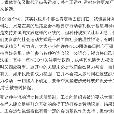
，媒体宣传又取代了街头运动，整个工运/社运都在往更精
来越远。
群众”这个词。其实我也并不那么肯定地去使用它。我也曾怀
何处。只是左翼的思路总会不断要求行动者扎根于基层与群
是支持并试图实践这样的路线的，但种种现实又让我困惑，
们更喜欢的社会运动方式是一种面向社会的理性辩论，有时
知识精英与权力者。大大小小的许多NGO团体每日醉心于
持良好关系，他们参与各种咨询会议、公听会，竭力将自己
法条。其中一些NGO也关注劳动议题，或将其包装为人权
时又四处碰壁。这其中的关键未必是他们自己努力与否，而
有关。如果执政党权力稳固，它并不会花太多时间在这些缺
力松动，一切陷入不确定，要争夺某些进步光环或知识分子
见才会被暂时捡起。
受这种主流的运动模式所限制。工会的组织者被迫要花大量
在尚未建立足够群众基础的前提下追打各类劳动议题。结果
。工会运动虽然看似有着一定的会员基数作为支持，但你也