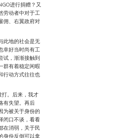
NGO进行捐赠？又
然劳动者中对于工
雇佣、右翼政府对
与此地的社会是无
也幸好当时尚有工
尝试，渐渐接触到
一群有着稳定闲暇
和行动方式往往也
被打。后来，我才
略有失望。再后
因为被关于身份的
择闭口不谈，看看
都在消弱，关于民
的身份反倒可以拿