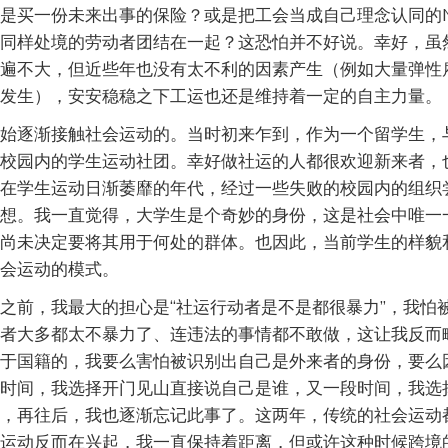
是买一份未来出事的保险？或是把工会当成自己理念认同的
同样处境的劳动者团结在一起？这恐怕并不好说。幸好，虽
遍不大，但近些年也没有太不利的因素产生（例如大量弹性
发生），安安稳稳之下工运也还是维持着一定的自主力量。
始逐渐接触社会运动的。当时初来乍到，作为一个留学生，
校园内的学生运动社团。幸好做社运的人都很欢迎新来者，
在学生运动日渐萎靡的年代，经过一些失败的校园内的组织
想。我一直觉得，大学生是个奇妙的身份，这是社会中唯一
尚未决定要将其用于何处的群体。也因此，当前学生的样貌
会运动的模式。
之前，我最大的担心是“社运行动者是不是都很暴力”，我怕
者大多都太不暴力了、连违法的事情都不敢做，这让我反而
于国籍的，我要么害怕被识别出自己是外来者的身份，要么
时间，我选择开门见山直接说自己是谁，又一段时间，我选
，再往后，我也逐渐忘记此事了。这两年，传统的社会运动
运动反而在兴起，我一直保持着距离，但或许这种时候跨境